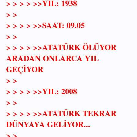
> > > > >>YIL: 1938
> >
> > > > >>SAAT: 09.05
> >
> > > > >>ATATÜRK ÖLÜYOR
ARADAN ONLARCA YIL
GEÇİYOR
> >
> > > > >>YIL: 2008
> >
> > > > >>ATATÜRK TEKRAR
DÜNYAYA GELİYOR...
> >