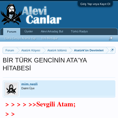
Giriş Yap veya Kayıt Ol
Üyeler
Alevi Arkadaş Bul
Türkü Radyo
Forum
Daha Detaylı Arama Yap
Yeni Mesajlar
Forum
Atatürk Köşesi
Atatürk bölümü
Atatürk'ün Devrimleri
BİR TÜRK GENCİNİN ATA'YA
HİTABESİ
mim.nesli
Daimi Üye
> > > > >>Sevgili Atam;
> >