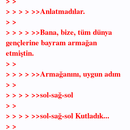
> >
> > > > >>Anlatmadılar.
> >
> > > > >>Bana, bize, tüm dünya
gençlerine bayram armağan
etmiştin.
> >
> > > > >>Armağanını, uygun adım
> >
> > > > >>sol-sağ-sol
> >
> > > > >>sol-sağ-sol Kutladık...
> >