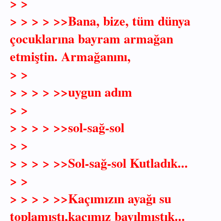
> >
> > > > >>Bana, bize, tüm dünya
çocuklarına bayram armağan
etmiştin. Armağanını,
> >
> > > > >>uygun adım
> >
> > > > >>sol-sağ-sol
> >
> > > > >>Sol-sağ-sol Kutladık...
> >
> > > > >>Kaçımızın ayağı su
toplamıştı,kaçımız bayılmıştık...