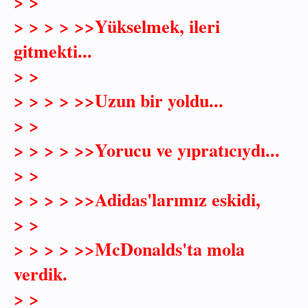
> >
> > > > >>Yükselmek, ileri
gitmekti...
> >
> > > > >>Uzun bir yoldu...
> >
> > > > >>Yorucu ve yıpratıcıydı...
> >
> > > > >>Adidas'larımız eskidi,
> >
> > > > >>McDonalds'ta mola
verdik.
> >