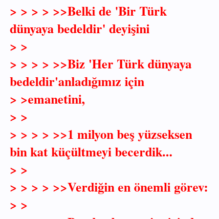
> > > > >>Belki de 'Bir Türk
dünyaya bedeldir' deyişini
> >
> > > > >>Biz 'Her Türk dünyaya
bedeldir'anladığımız için
> >emanetini,
> >
> > > > >>1 milyon beş yüzseksen
bin kat küçültmeyi becerdik...
> >
> > > > >>Verdiğin en önemli görev:
> >