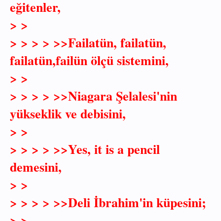
eğitenler,
> >
> > > > >>Failatün, failatün,
failatün,failün ölçü sistemini,
> >
> > > > >>Niagara Şelalesi'nin
yükseklik ve debisini,
> >
> > > > >>Yes, it is a pencil
demesini,
> >
> > > > >>Deli İbrahim'in küpesini;
> >