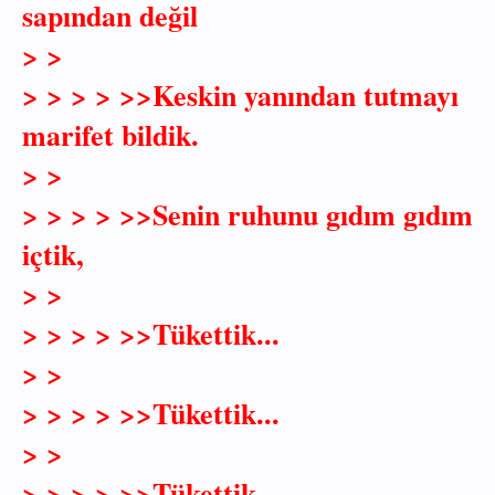
sapından değil
> >
> > > > >>Keskin yanından tutmayı
marifet bildik.
> >
> > > > >>Senin ruhunu gıdım gıdım
içtik,
> >
> > > > >>Tükettik...
> >
> > > > >>Tükettik...
> >
> > > > >>Tükettik...