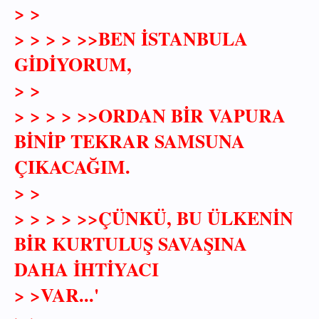
> >
> > > > >>BEN İSTANBULA
GİDİYORUM,
> >
> > > > >>ORDAN BİR VAPURA
BİNİP TEKRAR SAMSUNA
ÇIKACAĞIM.
> >
> > > > >>ÇÜNKÜ, BU ÜLKENİN
BİR KURTULUŞ SAVAŞINA
DAHA İHTİYACI
> >VAR...'