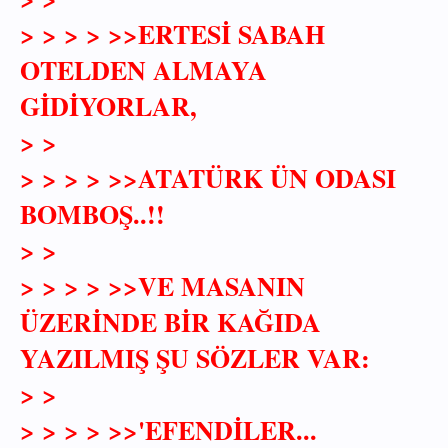
> > > > >>ERTESİ SABAH
OTELDEN ALMAYA
GİDİYORLAR,
> >
> > > > >>ATATÜRK ÜN ODASI
BOMBOŞ..!!
> >
> > > > >>VE MASANIN
ÜZERİNDE BİR KAĞIDA
YAZILMIŞ ŞU SÖZLER VAR:
> >
> > > > >>'EFENDİLER...