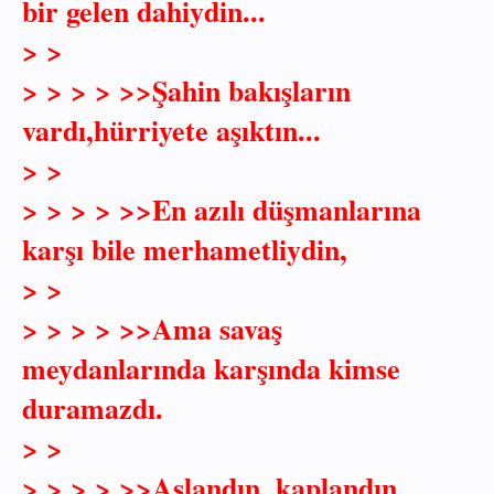
bir gelen dahiydin...
> >
> > > > >>Şahin bakışların
vardı,hürriyete aşıktın...
> >
> > > > >>En azılı düşmanlarına
karşı bile merhametliydin,
> >
> > > > >>Ama savaş
meydanlarında karşında kimse
duramazdı.
> >
> > > > >>Aslandın, kaplandın,