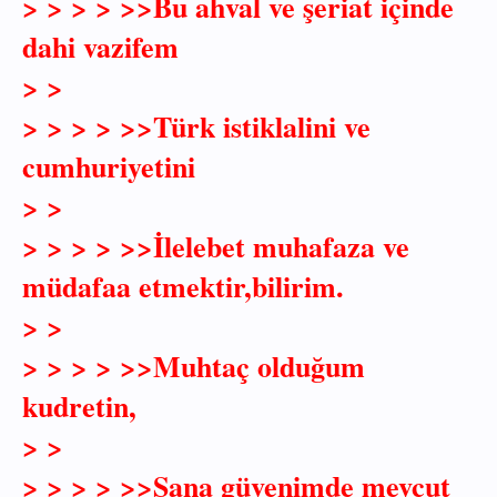
> > > > >>Bu ahval ve şeriat içinde
dahi vazifem
> >
> > > > >>Türk istiklalini ve
cumhuriyetini
> >
> > > > >>İlelebet muhafaza ve
müdafaa etmektir,bilirim.
> >
> > > > >>Muhtaç olduğum
kudretin,
> >
> > > > >>Sana güvenimde mevcut