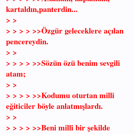
kartaldın,panterdin...
> >
> > > > >>Özgür geleceklere açılan
pencereydin.
> >
> > > > >>Sözün özü benim sevgili
atam;
> >
> > > > >>Kodumu oturtan milli
eğiticiler böyle anlatmışlardı.
> >
> > > > >>Beni milli bir şekilde