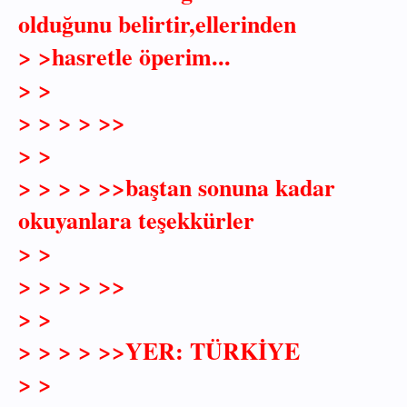
olduğunu belirtir,ellerinden
> >hasretle öperim...
> >
> > > > >>
> >
> > > > >>baştan sonuna kadar
okuyanlara teşekkürler
> >
> > > > >>
> >
> > > > >>YER: TÜRKİYE
> >