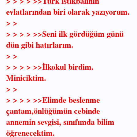
> > > > >>Türk istikbalinin
evlatlarından biri olarak yazıyorum.
> >
> > > > >>Seni ilk gördüğüm günü
dün gibi hatırlarım.
> >
> > > > >>İlkokul birdim.
Miniciktim.
> >
> > > > >>Elimde beslenme
çantam,önlüğümün cebinde
annemin sevgisi, sınıfımda bilim
öğrenecektim.