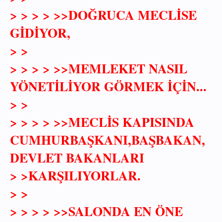
> > > > >>DOĞRUCA MECLİSE
GİDİYOR,
> >
> > > > >>MEMLEKET NASIL
YÖNETİLİYOR GÖRMEK İÇİN...
> >
> > > > >>MECLİS KAPISINDA
CUMHURBAŞKANI,BAŞBAKAN,
DEVLET BAKANLARI
> >KARŞILIYORLAR.
> >
> > > > >>SALONDA EN ÖNE