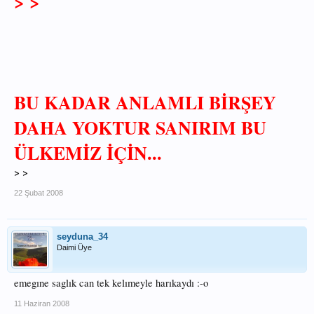
> >
BU KADAR ANLAMLI BİRŞEY
DAHA YOKTUR SANIRIM BU
ÜLKEMİZ İÇİN...
> >
22 Şubat 2008
seyduna_34
Daimi Üye
emegıne saglık can tek kelımeyle harıkaydı :-o
11 Haziran 2008