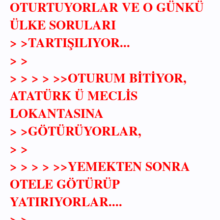
OTURTUYORLAR VE O GÜNKÜ
ÜLKE SORULARI
> >TARTIŞILIYOR...
> >
> > > > >>OTURUM BİTİYOR,
ATATÜRK Ü MECLİS
LOKANTASINA
> >GÖTÜRÜYORLAR,
> >
> > > > >>YEMEKTEN SONRA
OTELE GÖTÜRÜP
YATIRIYORLAR....
> >