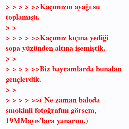
> > > > >>Kaçımızın ayağı su
toplamıştı.
> >
> > > > >>Kaçımız kıçına yediği
sopa yüzünden altına işemiştik.
> >
> > > > >>Biz bayramlarda bunalan
gençlerdik.
> >
> > > > >>( Ne zaman baloda
smokinli fotoğrafını görsem,
19MMayıs'lara yanarım.)