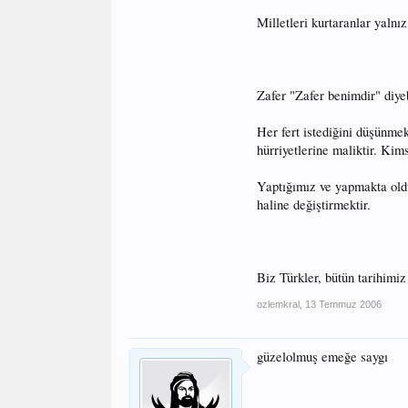
Milletleri kurtaranlar yalnı
Zafer "Zafer benimdir" diye
Her fert istediğini düşünme
hürriyetlerine maliktir. Ki
Yaptığımız ve yapmakta old
haline değiştirmektir.
Biz Türkler, bütün tarihimiz
ozlemkral
,
13 Temmuz 2006
güzelolmuş emeğe saygı