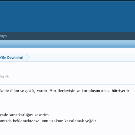
adyo
k'ün Devrimleri
aşıldı.
tte ölüm ve çöküş vardır. Her ilerleyişin ve kurtuluşun anası hürriyettir.
yade sanatkarlığını severim.
ımızda beklemektense, onu uzaktan karşılamak yeğdir.