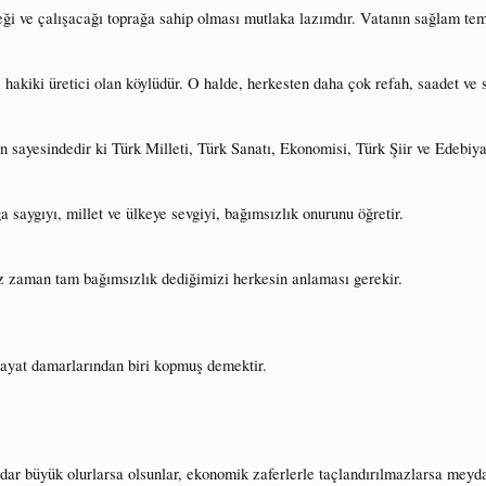
eği ve çalışacağı toprağa sahip olması mutlaka lazımdır. Vatanın sağlam teme
, hakiki üretici olan köylüdür. O halde, herkesten daha çok refah, saadet ve
n sayesindedir ki Türk Milleti, Türk Sanatı, Ekonomisi, Türk Şiir ve Edebiyatı
a saygıyı, millet ve ülkeye sevgiyi, bağımsızlık onurunu öğretir.
iz zaman tam bağımsızlık dediğimizi herkesin anlaması gerekir.
 hayat damarlarından biri kopmuş demektir.
kadar büyük olurlarsa olsunlar, ekonomik zaferlerle taçlandırılmazlarsa me