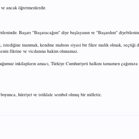
z ve ancak öğretmenlerdir.
bilenindir. Başarı "Başaracağım" diye başlayanın ve "Başardım" diyebilenind
k, istediğine inanmak, kendine mahsus siyasi bir fikre malik olmak, seçtiğ
msenin fikrine ve vicdanına hakim olunamaz.
uğumuz inkilapların amacı, Türkiye Cumhuriyeti halkını tamamen çağımıza 
 boyunca, hürriyet ve istiklale sembol olmuş bir milletiz.