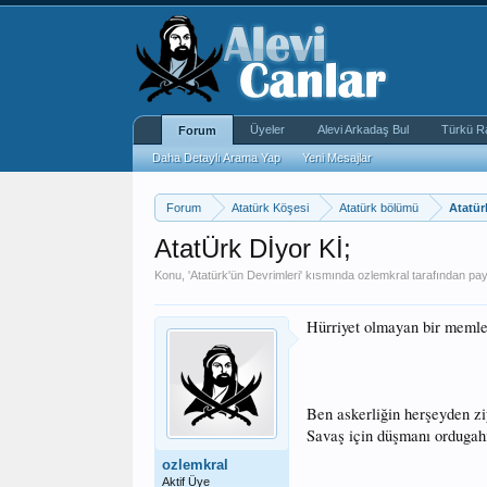
Üyeler
Alevi Arkadaş Bul
Türkü R
Forum
Daha Detaylı Arama Yap
Yeni Mesajlar
Forum
Atatürk Köşesi
Atatürk bölümü
Atatür
AtatÜrk Dİyor Kİ;
Konu, '
Atatürk'ün Devrimleri
' kısmında
ozlemkral
tarafından payl
Hürriyet olmayan bir memleke
Ben askerliğin herşeyden zi
Savaş için düşmanı ordugah
ozlemkral
Aktif Üye