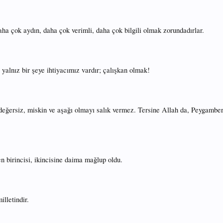
ha çok aydın, daha çok verimli, daha çok bilgili olmak zorundadırlar.
 yalnız bir şeye ihtiyacımız vardır; çalışkan olmak!
eğersiz, miskin ve aşağı olmayı salık vermez. Tersine Allah da, Peygamber d
en birincisi, ikincisine daima mağlup oldu.
illetindir.