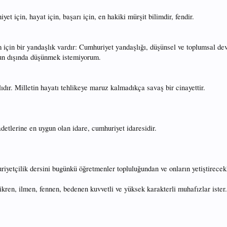
t için, hayat için, başarı için, en hakiki mürşit bilimdir, fendir.
m için bir yandaşlık vardır: Cumhuriyet yandaşlığı, düşünsel ve toplumsal de
nun dışında düşünmek istemiyorum.
ıdır. Milletin hayatı tehlikeye maruz kalmadıkça savaş bir cinayettir.
adetlerine en uygun olan idare, cumhuriyet idaresidir.
iyetçilik dersini bugünkü öğretmenler topluluğundan ve onların yetiştirecek
ren, ilmen, fennen, bedenen kuvvetli ve yüksek karakterli muhafızlar ister. 