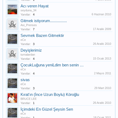
Acı veren Hayat
seyduna_34
6 Haziran 2010
Yanıtlar:
4
Gitmek istiyorum................
Asi_Prenses
17 Aralık 2009
Yanıtlar:
7
Sevmek Bazen Gitmektir
eCe
26 Aralık 2010
Yanıtlar:
3
Deyişlerimiz
turnalardan
15 Ocak 2013
Yanıtlar:
4
ÇocukLuğuna yeniLdim ben senin …
eCe
2 Mayıs 2011
Yanıtlar:
4
sivas
eCe
29 Mart 2010
Yanıtlar:
3
Kırat'ın (İnce Uzun Boylu) Köroğlu
BRUCE LEE
26 Aralık 2010
Yanıtlar:
1
İçimdeki En Güzel Şeysin Sen
eCe
18 Ocak 2011
Yanıtlar:
1