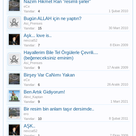
Nazim Hikmet Ran "resimli şiirler"
eCe
1 Şubat 2010
Yanıtlar:
4
Bugün ALLAH için ne yaptın?
Asi_Prenses
30 Mart 2010
Yanıtlar:
15
Aşk... love is..
nevzat52
8 Ekim 2009
Yanıtlar:
7
Hayallerim Bile Tel Örgülerle Çevrili....
(beğeneceksiniz eminim)
Asi_Prenses
17 Aralık 2009
Yanıtlar:
9
Birşey Var CaNımı Yakan
eCe
26 Aralık 2010
Yanıtlar:
6
Ben Artık Gidiyorum!
Alevi_Kaptan
1 Mart 2021
Yanıtlar:
9
Bir resim bin anlam taşır dersimde..
ero
8 Şubat 2011
Yanıtlar:
10
AŞK..
nevzat52
7 Ekim 2009
Yanıtlar:
1