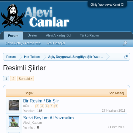
Giriş Yap veya Kayıt Ol
Üyeler
Alevi Arkadaş Bul
Türkü Radyo
Forum
Daha Detaylı Arama Yap
Yeni Mesajlar
Forum
Her Telden
Aşk, Duygusal, Sevgiliye Şiir Yazı, Kıssadan
Resimli Şiirler
1
2
Sonraki >
Başlık
Son Mesaj
Bir Resim / Bir Şiir
eCe
...
2
3
4
5
6
27 Haziran 2011
Yanıtlar:
115
Selvi Boylum Al Yazmalim
Alevi_Kaptan
7 Ekim 2009
Yanıtlar:
8