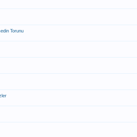
din Torunu
zler