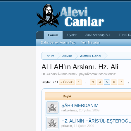
Üyeler
Alevi Arkadaş Bul
Türkü R
Forum
Daha Detaylı Arama Yap
Yeni Mesajlar
Forum
Alevilik
Alevilik Genel
ALLAH'ın Arslanı. Hz. Ali
Hz.Ali hakkÃ½nda bilmek, paylaÃ¾mak istedikleriniz
Sayfa 5 / 11
< Önceki
1
←
3
4
5
6
7
→
Başlık
ŞÃH-I MERDANIM
nafizyilmaz
,
23 Şubat 2009
HZ. ALİ'NİN HÃRİS'ÜL-EŞTEROĞ
prkacin
,
14 Şubat 2009