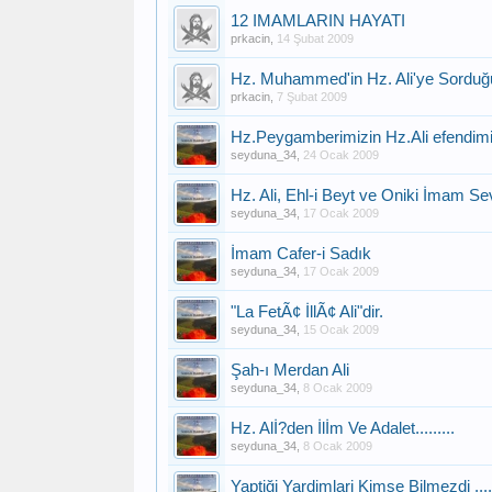
12 IMAMLARIN HAYATI
prkacin
,
14 Şubat 2009
Hz. Muhammed'in Hz. Ali'ye Sorduğu
prkacin
,
7 Şubat 2009
Hz.Peygamberimizin Hz.Ali efendimiz
seyduna_34
,
24 Ocak 2009
Hz. Ali, Ehl-i Beyt ve Oniki İmam Sevg
seyduna_34
,
17 Ocak 2009
İmam Cafer-i Sadık
seyduna_34
,
17 Ocak 2009
"La FetÃ¢ İllÃ¢ Ali"dir.
seyduna_34
,
15 Ocak 2009
Şah-ı Merdan Ali
seyduna_34
,
8 Ocak 2009
Hz. Alİ?den İlİm Ve Adalet.........
seyduna_34
,
8 Ocak 2009
Yaptiği Yardimlari Kimse Bilmezdi ....