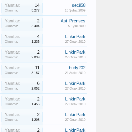
Yanıtlar:
14
secil58
Okunma:
5.277
15 Şubat 2009
Yanıtlar:
2
Asi_Prenses
Okunma:
3.404
5 Eylül 2009
Yanıtlar:
4
LinkinPark
Okunma:
1.236
27 Ocak 2010
Yanıtlar:
2
LinkinPark
Okunma:
2.039
27 Ocak 2010
Yanıtlar:
11
budy202
Okunma:
3.157
21 Aralık 2010
Yanıtlar:
6
LinkinPark
Okunma:
2.052
27 Ocak 2010
Yanıtlar:
2
LinkinPark
Okunma:
1.456
27 Ocak 2010
Yanıtlar:
2
LinkinPark
Okunma:
1.208
27 Ocak 2010
Yanıtlar:
2
LinkinPark