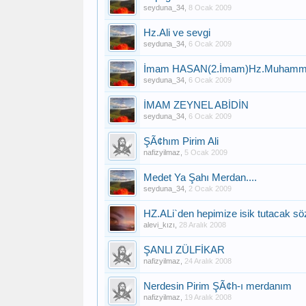
seyduna_34
,
8 Ocak 2009
Hz.Ali ve sevgi
seyduna_34
,
6 Ocak 2009
İmam HASAN(2.İmam)Hz.Muhamme
seyduna_34
,
6 Ocak 2009
İMAM ZEYNEL ABİDİN
seyduna_34
,
6 Ocak 2009
ŞÃ¢hım Pirim Ali
nafizyilmaz
,
5 Ocak 2009
Medet Ya Şahı Merdan....
seyduna_34
,
2 Ocak 2009
HZ.ALi`den hepimize isik tutacak sö
alevi_kızı
,
28 Aralık 2008
ŞANLI ZÜLFİKAR
nafizyilmaz
,
24 Aralık 2008
Nerdesin Pirim ŞÃ¢h-ı merdanım
nafizyilmaz
,
19 Aralık 2008