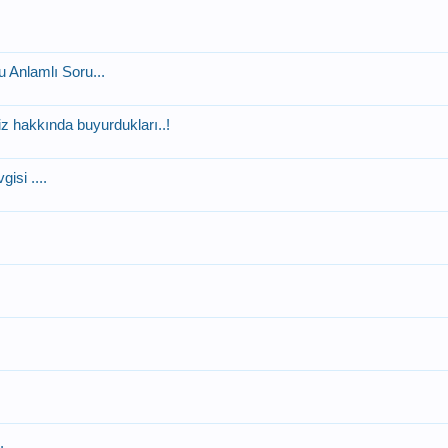
 Anlamlı Soru...
 hakkında buyurdukları..!
isi ....
.