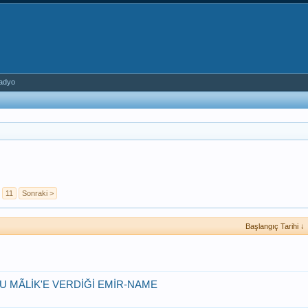
adyo
11
Sonraki >
Başlangıç Tarihi ↓
LU MÃLİK'E VERDİĞİ EMİR-NAME