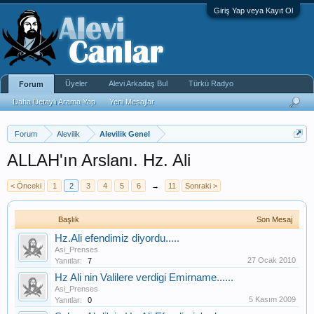
Giriş Yap veya Kayıt Ol
Üyeler
Alevi Arkadaş Bul
Türkü Radyo
Forum
Daha Detaylı Arama Yap
Yeni Mesajlar
Forum
Alevilik
Alevilik Genel
ALLAH'ın Arslanı. Hz. Ali
< Önceki
1
2
3
4
5
6
→
11
Sonraki >
Başlık
Son Mesaj
Hz.Ali efendimiz diyordu.....
Asi_Prenses
27 Ocak 2010
Yanıtlar:
7
Hz Ali nin Valilere verdigi Emirname......
Asi_Prenses
5 Kasım 2009
Yanıtlar:
0