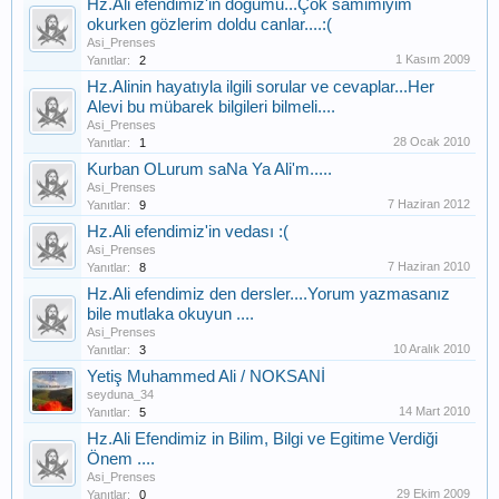
Hz.Ali efendimiz'in doğumu...Çok samimiyim
okurken gözlerim doldu canlar....:(
Asi_Prenses
1 Kasım 2009
Yanıtlar:
2
Hz.Alinin hayatıyla ilgili sorular ve cevaplar...Her
Alevi bu mübarek bilgileri bilmeli....
Asi_Prenses
28 Ocak 2010
Yanıtlar:
1
Kurban OLurum saNa Ya Ali'm.....
Asi_Prenses
7 Haziran 2012
Yanıtlar:
9
Hz.Ali efendimiz'in vedası :(
Asi_Prenses
7 Haziran 2010
Yanıtlar:
8
Hz.Ali efendimiz den dersler....Yorum yazmasanız
bile mutlaka okuyun ....
Asi_Prenses
10 Aralık 2010
Yanıtlar:
3
Yetiş Muhammed Ali / NOKSANİ
seyduna_34
14 Mart 2010
Yanıtlar:
5
Hz.Ali Efendimiz in Bilim, Bilgi ve Egitime Verdiği
Önem ....
Asi_Prenses
29 Ekim 2009
Yanıtlar:
0