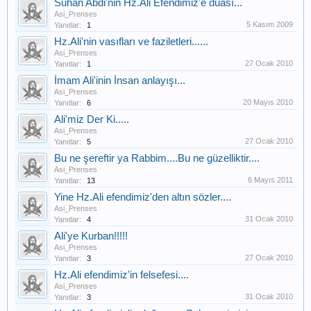
Suhan Abdi'nin Hz.Ali Efendimiz'e duası...
Asi_Prenses
5 Kasım 2009
Yanıtlar:
1
Hz.Ali'nin vasıfları ve faziletleri......
Asi_Prenses
27 Ocak 2010
Yanıtlar:
1
İmam Ali'inin İnsan anlayışı...
Asi_Prenses
20 Mayıs 2010
Yanıtlar:
6
Ali'miz Der Ki.....
Asi_Prenses
27 Ocak 2010
Yanıtlar:
5
Bu ne şereftir ya Rabbim....Bu ne güzelliktir....
Asi_Prenses
6 Mayıs 2011
Yanıtlar:
13
Yine Hz.Ali efendimiz'den altın sözler....
Asi_Prenses
31 Ocak 2010
Yanıtlar:
4
Ali'ye Kurban!!!!!
Asi_Prenses
27 Ocak 2010
Yanıtlar:
3
Hz.Ali efendimiz'in felsefesi....
Asi_Prenses
31 Ocak 2010
Yanıtlar:
3