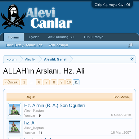
Giriş Yap veya Kayıt Ol
Üyeler
Alevi Arkadaş Bul
Türkü Radyo
Forum
Daha Detaylı Arama Yap
Yeni Mesajlar
Forum
Alevilik
Alevilik Genel
ALLAH'ın Arslanı. Hz. Ali
< Önceki
1
←
6
7
8
9
10
11
Başlık
Son Mesaj
Hz. Ali'nin (R. A.) Son Ögütleri
Alevi_Kaptan
6 Nisan 2010
Yanıtlar:
9
hz. Ali
Alevi_Kaptan
16 Mart 2007
Yanıtlar:
11