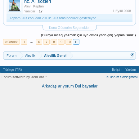
hz. Ali sözleri
Alevi_Kaptan
1 Eylül 2008
Yanıtlar:
17
Toplam 203 konudan 201 ile 203 arasındakiler gösteriliyor.
Konu Gösterim Seçenekleri
(Buraya mesaj yazmak için üye olmalı yada giriş yapmalısınız.)
< Önceki
1
←
6
7
8
9
10
11
Forum
Alevilik
Alevilik Genel
Türkçe (TR)
İletişim
Yardım
Forum software by XenForo™
Kullanım Sözleşmesi
Arkadaş arıyorum
Dul bayanlar