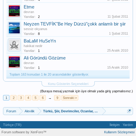
Etme
devran
11 Şubat 2011
Yanıtlar:
2
Neyzen TEVFİK"Be Hey Dürzü"çokk anlamlı bir şiir
sessiz-okyanus
1 Şubat 2011
Yanıtlar:
8
BaLaM HuSeYn
hakikat nedir
25 Aralık 2010
Yanıtlar:
1
Ali Göründü Gözüme
devran
15 Aralık 2010
Yanıtlar:
1
Toplam 163 konudan 1 ile 20 arasındakiler gösteriliyor.
Konu Gösterim Seçenekleri
(Buraya mesaj yazmak için üye olmalı yada giriş yapmalısınız.)
1
2
3
4
5
6
→
9
Sonraki >
Forum
Alevilik
Türkü, Şiir, Devrimciler, Ozanlar, Bektaşi Fıkra
Türkçe (TR)
İletişim
Yardım
Forum software by XenForo™
Kullanım Sözleşmesi