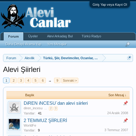
Giriş Yap veya Kayıt Ol
Üyeler
Alevi Arkadaş Bul
Türkü Radyo
Forum
Daha Detaylı Arama Yap
Yeni Mesajlar
Forum
Alevilik
Türkü, Şiir, Devrimciler, Ozanlar, Bektaşi Fıkra
Alevi Şiirleri
1
2
3
4
5
6
→
9
Sonraki >
Başlık
Son Mesaj ↓
DiREN iNCESU`dan alevi siirleri
diren_incesu
...
2
3
24 Aralık 2008
Yanıtlar:
41
2 TEMMUZ ŞİİRLERİ
WorldFe
3 Temmuz 2007
Yanıtlar:
9