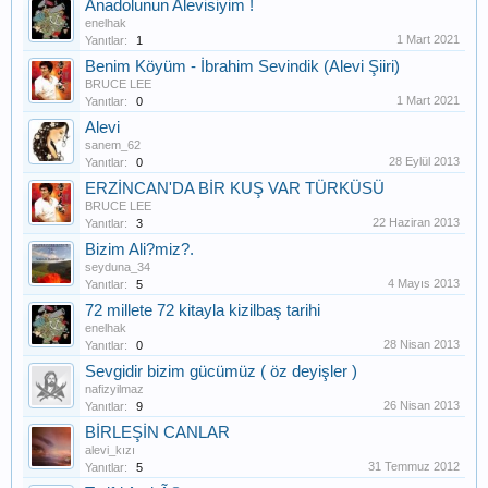
Anadolunun Alevisiyim !
enelhak
1 Mart 2021
Yanıtlar:
1
Benim Köyüm - İbrahim Sevindik (Alevi Şiiri)
BRUCE LEE
1 Mart 2021
Yanıtlar:
0
Alevi
sanem_62
28 Eylül 2013
Yanıtlar:
0
ERZİNCAN'DA BİR KUŞ VAR TÜRKÜSÜ
BRUCE LEE
22 Haziran 2013
Yanıtlar:
3
Bizim Ali?miz?.
seyduna_34
4 Mayıs 2013
Yanıtlar:
5
72 millete 72 kitayla kizilbaş tarihi
enelhak
28 Nisan 2013
Yanıtlar:
0
Sevgidir bizim gücümüz ( öz deyişler )
nafizyilmaz
26 Nisan 2013
Yanıtlar:
9
BİRLEŞİN CANLAR
alevi_kızı
31 Temmuz 2012
Yanıtlar:
5