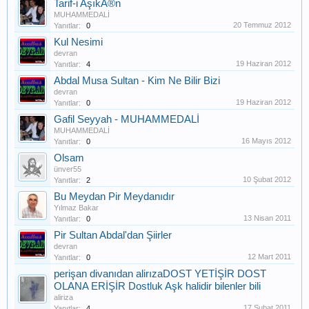
Tarif-i AşıkÃ®n
MUHAMMEDALİ
20 Temmuz 2012
Yanıtlar:
0
Kul Nesimi
devran
19 Haziran 2012
Yanıtlar:
4
Abdal Musa Sultan - Kim Ne Bilir Bizi
devran
19 Haziran 2012
Yanıtlar:
0
Gafil Seyyah - MUHAMMEDALİ
MUHAMMEDALİ
16 Mayıs 2012
Yanıtlar:
0
Olsam
ünver55
10 Şubat 2012
Yanıtlar:
2
Bu Meydan Pir Meydanıdır
Yılmaz Bakar
13 Nisan 2011
Yanıtlar:
0
Pir Sultan Abdal'dan Şiirler
devran
12 Mart 2011
Yanıtlar:
0
perişan divanıdan alirızaDOST YETİŞİR DOST
OLANA ERİŞİR Dostluk Aşk halidir bilenler bili
aliriza
17 Şubat 2011
Yanıtlar:
4